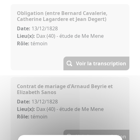
Obligation (entre Bernard Cavalerie,
Catherine Lagardere et Jean Degert)
Date:
13/12/1828
Lieu(x):
Dax (40) - étude de Me Mene
Rôle:
témoin
Voir la transcription
Contrat de mariage d'Arnaud Beyrie et
Elizabeth Sanos
Date:
13/12/1828
Lieu(x):
Dax (40) - étude de Me Mene
Rôle:
témoin
Voir la transcription