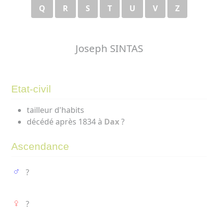
Q
R
S
T
U
V
Z
Joseph SINTAS
Etat-civil
tailleur d'habits
décédé après 1834 à
Dax
?
Ascendance
?
?