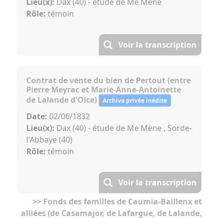
Lieu(x):
Dax (40) - étude de Me Mène
Rôle:
témoin
Voir la transcription
Contrat de vente du bien de Pertout (entre
Pierre Meyrac et Marie-Anne-Antoinette
de Lalande d'Olce)
Archive privée inédite
Date:
02/06/1832
Lieu(x):
Dax (40) - étude de Me Mène , Sorde-
l'Abbaye (40)
Rôle:
témoin
Voir la transcription
>> Fonds des familles de Caumia-Baillenx et
alliées (de Casamajor, de Lafargue, de Lalande,