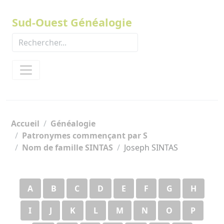
Panneau de gestion des cookies
Sud-Ouest Généalogie
Accueil
Généalogie
Patronymes commençant par S
Nom de famille SINTAS
Joseph SINTAS
A
B
C
D
E
F
G
H
I
J
K
L
M
N
O
P