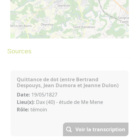
©
OpenStreetMap
contributors.
⇧
Sources
»
Quittance de dot (entre Bertrand
Despouys, Jean Dumora et Jeanne Dulon)
Date:
19/05/1827
Lieu(x):
Dax (40) - étude de Me Mene
Rôle:
témoin
Voir la transcription