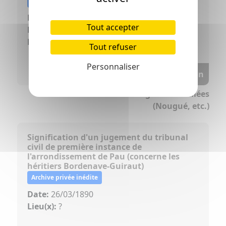
Archive privée inédite
Date d'origine:
1891
Tout accepter
Lieu(x):
?
Rôle:
citée
Tout refuser
Personnaliser
Voir la transcription
>> Fonds des familles Vignalet et alliées
(Nougué, etc.)
Signification d'un jugement du tribunal
civil de première instance de
l'arrondissement de Pau (concerne les
héritiers Bordenave-Guiraut)
Archive privée inédite
Date:
26/03/1890
Lieu(x):
?