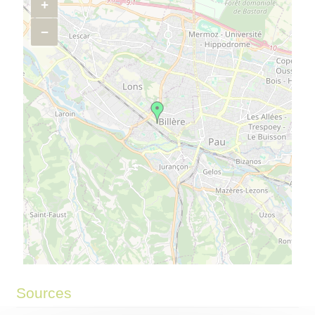
+
−
©
OpenStreetMap
contributors.
⇧
Sources
»