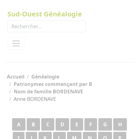
Panneau de gestion des cookies
Sud-Ouest Généalogie
Accueil
Généalogie
Patronymes commençant par B
Nom de famille BORDENAVE
Anne BORDENAVE
A
B
C
D
E
F
G
H
I
J
K
L
M
N
O
P