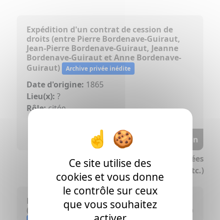
Expédition d'un contrat de cession de
droits (entre Pierre Bordenave-Guiraut,
Jean-Pierre Bordenave-Guiraut, Jeanne
Bordenave-Guiraut et Anne Bordenave-
Guiraut)
Archive privée inédite
Date d'origine:
1865
Lieu(x):
?
Rôle:
citée
Voir la transcription
>> Fonds des familles Vignalet et alliées
Ce site utilise des
(Nougué, etc.)
cookies et vous donne
le contrôle sur ceux
Extrait d'un règlement quittance
que vous souhaitez
(concerne les héritiers Bordenave-Guiraut)
activer