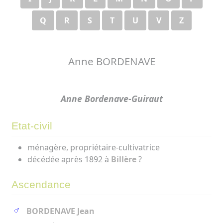
Q
R
S
T
U
V
Z
Anne BORDENAVE
Anne Bordenave-Guiraut
Etat-civil
ménagère, propriétaire-cultivatrice
décédée après 1892 à
Billère
?
Ascendance
BORDENAVE Jean