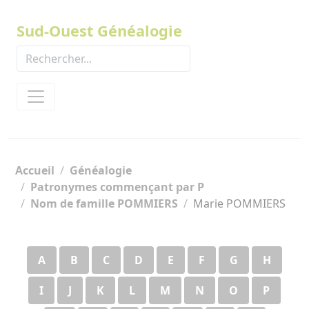
Panneau de gestion des cookies
Sud-Ouest Généalogie
Accueil
Généalogie
Patronymes commençant par P
Nom de famille POMMIERS
Marie POMMIERS
A
B
C
D
E
F
G
H
I
J
K
L
M
N
O
P