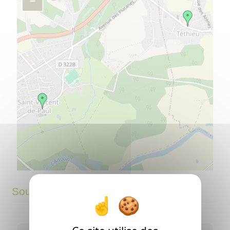
−
©
OpenStreetMap
contributors.
⇧
Sources
»