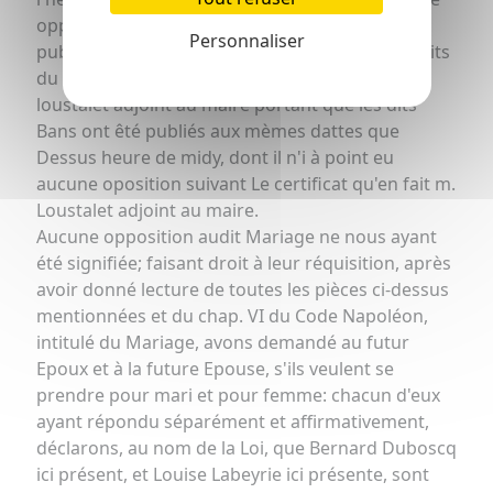
opposition quelconque; vù les actes de
Personnaliser
publication des Bans du présent mariage, Extraits
t
du Registre de la commune de s
paul, signés
loustalet adjoint au maire portant que les dits
Bans ont êté publiés aux mèmes dattes que
Dessus heure de midy, dont il n'i à point eu
aucune oposition suivant Le certificat qu'en fait m.
Loustalet adjoint au maire.
Aucune opposition audit Mariage ne nous ayant
été signifiée; faisant droit à leur réquisition, après
avoir donné lecture de toutes les pièces ci-dessus
mentionnées et du chap. VI du Code Napoléon,
intitulé du Mariage, avons demandé au futur
Epoux et à la future Epouse, s'ils veulent se
prendre pour mari et pour femme: chacun d'eux
ayant répondu séparément et affirmativement,
déclarons, au nom de la Loi, que Bernard Duboscq
ici présent, et Louise Labeyrie ici présente, sont