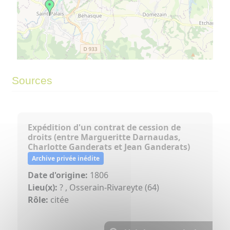
©
OpenStreetMap
contributors.
⇧
Sources
»
Expédition d'un contrat de cession de
droits (entre Margueritte Darnaudas,
Charlotte Ganderats et Jean Ganderats)
Archive privée inédite
Date d'origine:
1806
Lieu(x):
? , Osserain-Rivareyte (64)
Rôle:
citée