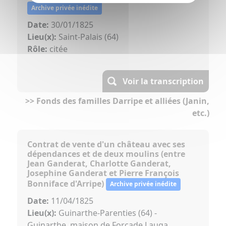
Archive privée inédite
Date:
30/01/1825
Lieu(x):
Saint-Palais (64)
Rôle:
citée
Voir la transcription
>> Fonds des familles Darripe et alliées (Janin,
etc.)
Contrat de vente d'un château avec ses
dépendances et de deux moulins (entre
Jean Ganderat, Charlotte Ganderat,
Josephine Ganderat et Pierre François
Bonniface d'Arripe)
Archive privée inédite
Date:
11/04/1825
Lieu(x):
Guinarthe-Parenties (64) -
Guinarthe, maison de Forcade Lauga