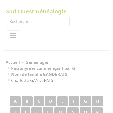
Panneau de gestion des cookies
Sud-Ouest Généalogie
Accueil
Généalogie
Patronymes commençant par G
Nom de famille GANDERATS
Charlotte GANDERATS
A
B
C
D
E
F
G
H
I
J
K
L
M
N
O
P