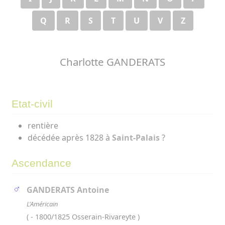
Q
R
S
T
U
V
Z
Charlotte GANDERATS
Etat-civil
rentière
décédée après 1828 à
Saint-Palais
?
Ascendance
GANDERATS Antoine
L'Américain
( - 1800/1825 Osserain-Rivareyte )