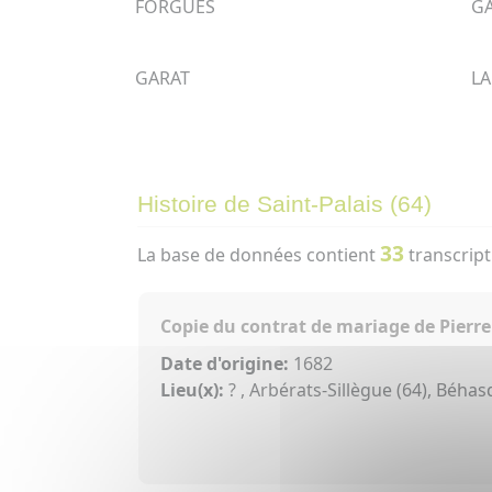
FORGUES
G
GARAT
LA
Histoire de Saint-Palais (64)
33
La base de données contient
transcript
Copie du contrat de mariage de Pierre
Date d'origine:
1682
Lieu(x):
? , Arbérats-Sillègue (64), Béhas