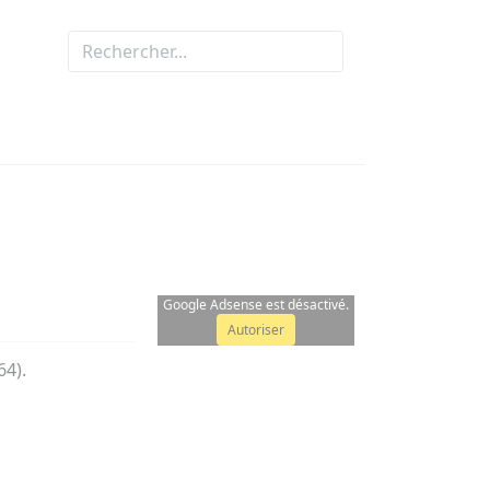
Google Adsense est désactivé.
Autoriser
64).