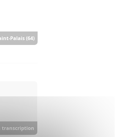
int-Palais (64)
a transcription