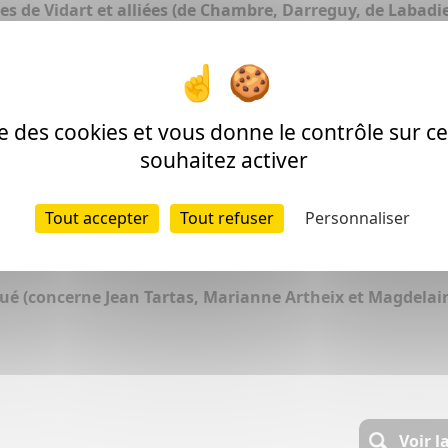
es de Vidart et alliées (de Chambre, Darreguy, de Labadie,
arnegaray jeune, à Saint-Jean-Pied-de-Port (64)
Archive priv
ise des cookies et vous donne le contrôle sur 
souhaitez activer
Voir l
Tout accepter
Tout refuser
Personnaliser
>> Fonds des familles Campagne et alliées (Ib
oué (concerne Jean Tartas, Marianne Artheix et Magdelai
Voir l