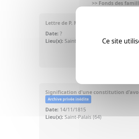
>> Fonds des famill
Lettre de P. Mendisco adressée à J. Yb
Date:
?
Ce site util
Lieu(x):
Saint-Palais (64)
Signification d'une constitution d'av
Archive privée inédite
Date:
14/11/1815
Lieu(x):
Saint-Palais (64)