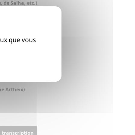
 de Salha, etc.)
ée inédite
ceux que vous
a transcription
arnégaray, etc.)
ne Artheix)
a transcription