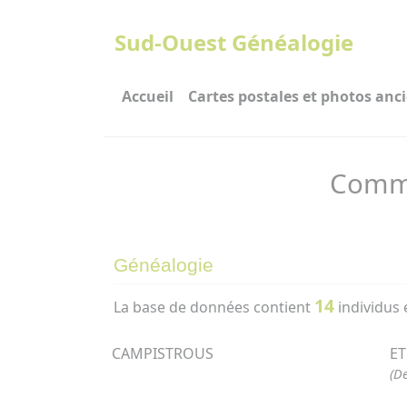
Panneau de gestion des cookies
Sud-Ouest Généalogie
Accueil
Cartes postales et photos anc
Commu
Généalogie
14
La base de données contient
individus 
CAMPISTROUS
E
(D