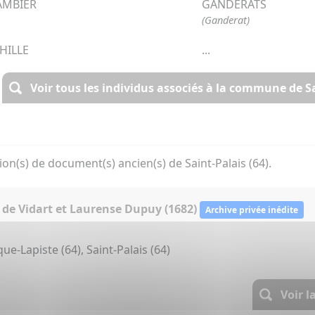
AMBIER
GANDERATS
(Ganderat)
HILLE
...
Voir tous les individus associés à la commune de Sa
ion(s) de document(s) ancien(s) de Saint-Palais (64).
 de Vidart et Laurense Dupuy (1682)
Archive privée inédite
que-Lapiste (64), Saint-Palais (64)
Voir l