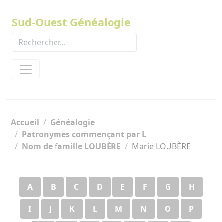
Panneau de gestion des cookies
Sud-Ouest Généalogie
Accueil
Généalogie
Patronymes commençant par L
Nom de famille LOUBÈRE
Marie LOUBÈRE
A
B
C
D
E
F
G
H
I
J
K
L
M
N
O
P