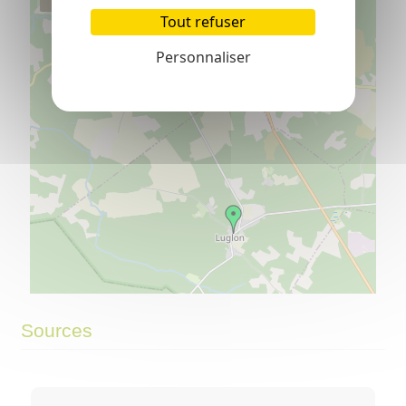
Tout refuser
Personnaliser
©
OpenStreetMap
contributors.
⇧
Sources
»