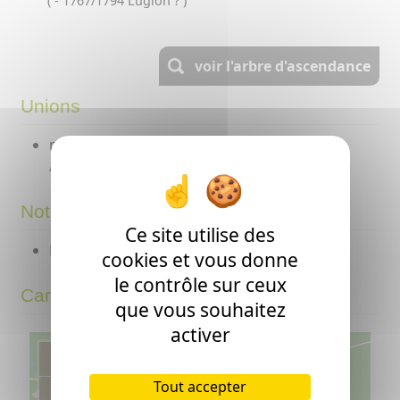
( - 1767/1794 Luglon ? )
voir l'arbre d'ascendance
Unions
mariage peut-être en 1797 à
Sabres
? avec
Antoine PALU
( - >1803 Sabres ? )
Notes
Ce site utilise des
Ne signe pas.
cookies et vous donne
le contrôle sur ceux
Carte
que vous souhaitez
activer
+
Tout accepter
−