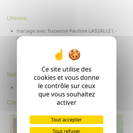
Unions
mariage avec
Suzanne Pauline LASSALLE
( -
>1865 Oraàs ? ) dont:
Marie-Hortense MAISONNAVE
,
Hortense
( Oraàs ? - >1904
Maysonnave-Couterou
Sauveterre-de-Béarn ? )
Ce site utilise des
Notes
cookies et vous donne
le contrôle sur ceux
Sait signer.
que vous souhaitez
activer
Carte
Tout accepter
+
Tout refuser