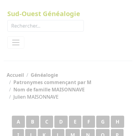
Panneau de gestion des cookies
Sud-Ouest Généalogie
Accueil
Généalogie
Patronymes commençant par M
Nom de famille MAISONNAVE
Julien MAISONNAVE
A
B
C
D
E
F
G
H
I
J
K
L
M
N
O
P