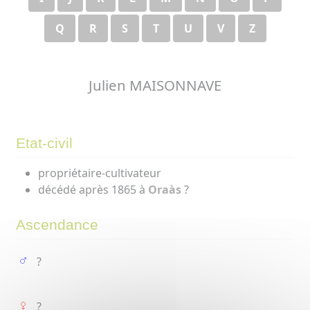
Q
R
S
T
U
V
Z
Julien MAISONNAVE
Etat-civil
propriétaire-cultivateur
décédé après 1865 à
Oraàs
?
Ascendance
?
?