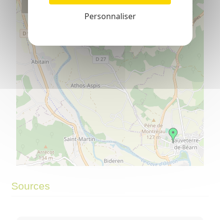
−
Personnaliser
©
OpenStreetMap
contributors.
⇧
Sources
»