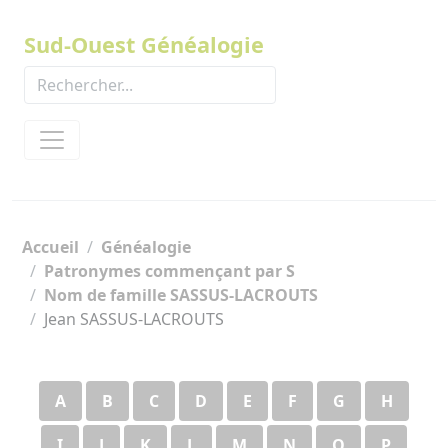
Panneau de gestion des cookies
Sud-Ouest Généalogie
Accueil
Généalogie
Patronymes commençant par S
Nom de famille SASSUS-LACROUTS
Jean SASSUS-LACROUTS
A
B
C
D
E
F
G
H
I
J
K
L
M
N
O
P