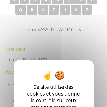
Q
R
S
T
U
V
Z
Jean SASSUS-LACROUTS
Etat-civil
décédé après 1878
Ascendance
?
Ce site utilise des
cookies et vous donne
le contrôle sur ceux
?