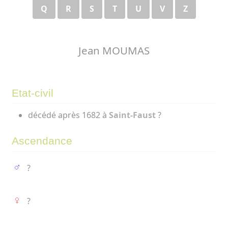
Q
R
S
T
U
V
Z
Jean MOUMAS
Etat-civil
décédé après 1682 à
Saint-Faust
?
Ascendance
?
?