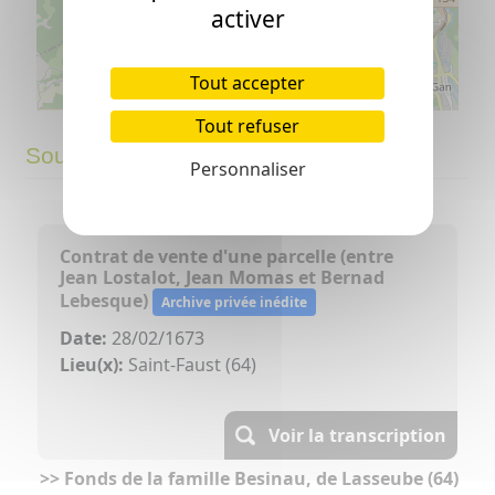
activer
Tout accepter
Tout refuser
©
OpenStreetMap
contributors.
⇧
Sources
Personnaliser
»
Contrat de vente d'une parcelle (entre
Jean Lostalot, Jean Momas et Bernad
Lebesque)
Archive privée inédite
Date:
28/02/1673
Lieu(x):
Saint-Faust (64)
Voir la transcription
>> Fonds de la famille Besinau, de Lasseube (64)