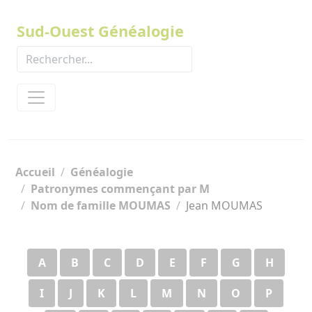
Panneau de gestion des cookies
Sud-Ouest Généalogie
Accueil
Généalogie
Patronymes commençant par M
Nom de famille MOUMAS
Jean MOUMAS
A
B
C
D
E
F
G
H
I
J
K
L
M
N
O
P