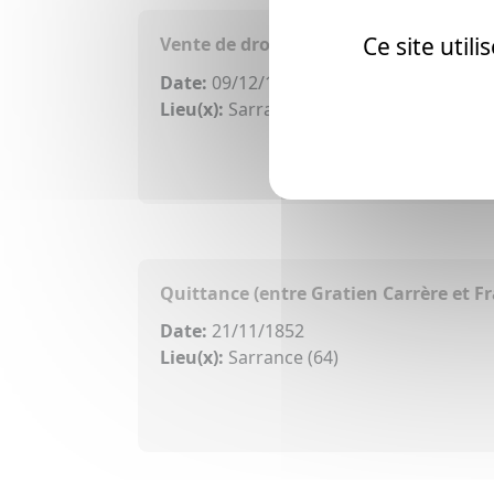
Ce site util
Vente de droits successifs (entre Fran
Date:
09/12/1828
Lieu(x):
Sarrance (64)
Quittance (entre Gratien Carrère et F
Date:
21/11/1852
Lieu(x):
Sarrance (64)