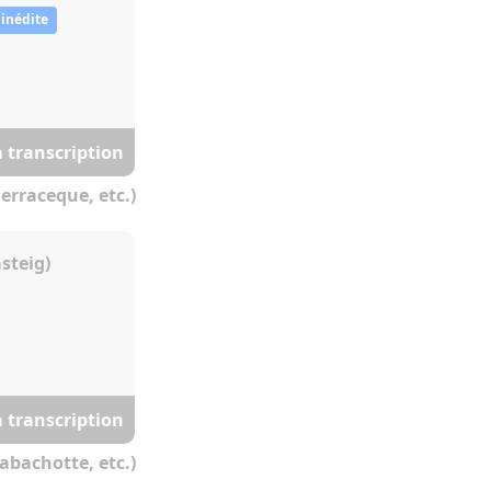
 inédite
a transcription
erraceque, etc.)
steig)
a transcription
abachotte, etc.)