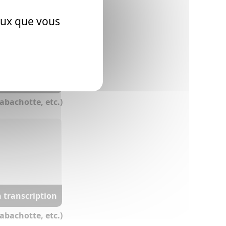
ceux que vous
a transcription
abachotte, etc.)
a transcription
abachotte, etc.)