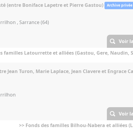
té (entre Boniface Lapetre et Pierre Gastou)
Archive privée
rilhon , Sarrance (64)
Voir l
s familles Latourrette et alliées (Gastou, Gere, Naudin, S
re Jean Turon, Marie Laplace, Jean Clavere et Engrace Ca
rrilhon
Voir l
>> Fonds des familles Bilhou-Nabera et alliées (L