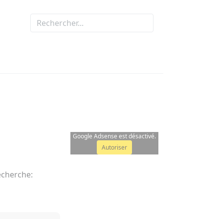
Google Adsense est désactivé.
Autoriser
echerche: