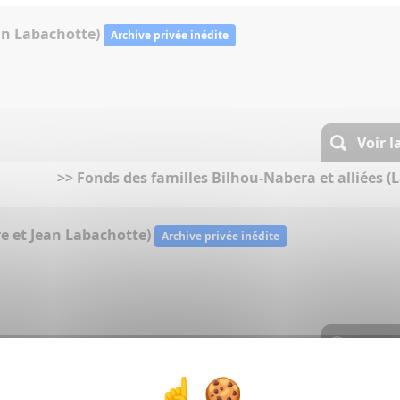
an Labachotte)
Archive privée inédite
Voir l
>> Fonds des familles Bilhou-Nabera et alliées (L
re et Jean Labachotte)
Archive privée inédite
Voir l
>> Fonds des familles Bilhou-Nabera et alliées (L