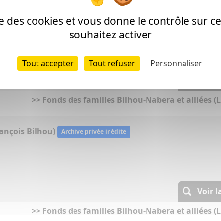
ise des cookies et vous donne le contrôle sur 
çoise Apiou et Jean Labachotte)
Archive privée inédite
souhaitez activer
Tout accepter
Tout refuser
Personnaliser
Voir l
>> Fonds des familles Bilhou-Nabera et alliées (L
rançois Bilhou)
Archive privée inédite
Voir l
>> Fonds des familles Bilhou-Nabera et alliées (L