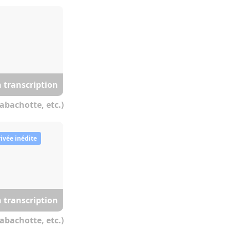
a transcription
abachotte, etc.)
ivée inédite
a transcription
abachotte, etc.)