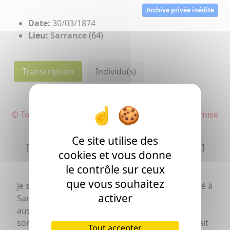
Archive privée inédite
Date:
30/03/1874
Lieu:
Sarrance
(64)
Transcription
Individu(s)
© Toute utilisation de cette transcription est soumise
à autorisation
Ce site utilise des
[La transcription peut comporter des erreurs]
cookies et vous donne
le contrôle sur ceux
que vous souhaitez
Je soussigné Felix Laplace, proprietaire, domicilié à
activer
Sarrance, déclare avoir reçu de Bernard Bilhou,
aussi propriétaire, domicilié au même lieu la
somme de
six
cents
francs montant d'un legs fait
Tout accepter