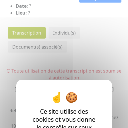
Date:
?
Lieu:
?
Transcription
Individu(s)
Document(s) associé(s)
© Toute utilisation de cette transcription est soumise
à autorisation
[La transcription peut comporter des erreurs]
r
Ce site utilise des
Relevé du c/. de M
Albert Pouyanne
r
chez M
Cazenave notaire à Orthez
cookies et vous donne
1908
août
24
Recu pour à
le contrôle sur ceux