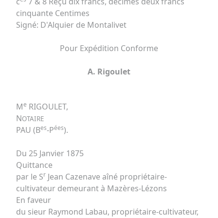
c
7 & 8 Reçu dix francs, décimes deux francs
cinquante Centimes
Signé: D'Alquier de Montalivet
Pour Expédition Conforme
A. Rigoulet
e
M
RIGOULET,
N
OTAIRE
es
ées
PAU (B
-P
).
Du 25 Janvier 1875
Quittance
r
par le S
Jean Cazenave aîné propriétaire-
cultivateur demeurant à Mazères-Lézons
En faveur
du sieur Raymond Labau, propriétaire-cultivateur,