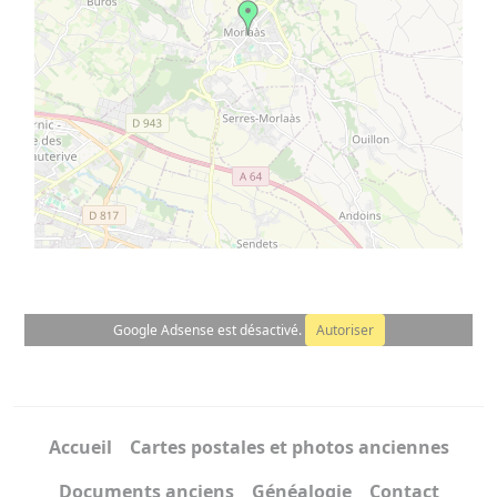
©
OpenStreetMap
contributors.
⇧
»
Google Adsense est désactivé.
Autoriser
Accueil
Cartes postales et photos anciennes
Documents anciens
Généalogie
Contact