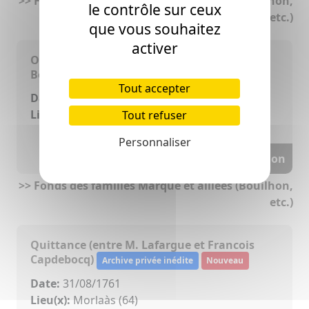
>> Fonds des familles Marque et alliées (Bouilhon,
le contrôle sur ceux
etc.)
que vous souhaitez
activer
Obligation (entre Jean Poueylaud et Jean
Bouillon)
Archive privée inédite
Tout accepter
Date:
28/12/1759
Lieu(x):
Morlaàs (64)
Tout refuser
Personnaliser
Voir la transcription
>> Fonds des familles Marque et alliées (Bouilhon,
etc.)
Quittance (entre M. Lafargue et Francois
Capdebocq)
Archive privée inédite
Nouveau
Date:
31/08/1761
Lieu(x):
Morlaàs (64)