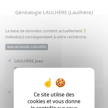
Généalogie LAULHÈRE (Lauilhère)
2
La base de données contient actuellement
individu(s) correspondant à votre recherche:
Nom de famille: LAULHÈRE
LAULHÈRE Jean
6e né
( - >1851 Poey-de-Lescar ? )
LAULHÈRE Jean
Ce site utilise des
premier né
cookies et vous donne
( - >1851 Aussevielle ? )
le contrôle sur ceux