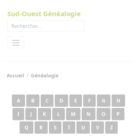
Panneau de gestion des cookies
Sud-Ouest Généalogie
Accueil
Généalogie
A
B
C
D
E
F
G
H
I
J
K
L
M
N
O
P
Q
R
S
T
U
V
Z