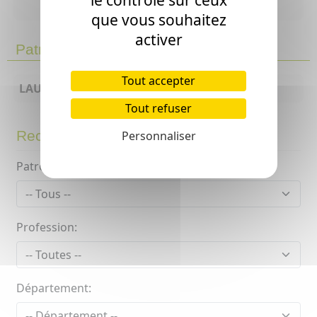
que vous souhaitez
activer
Patronymes similaires
Tout accepter
LAULHÈRE-LARROUY
Tout refuser
Recherche avancée
Personnaliser
Patronyme:
Profession:
Département: