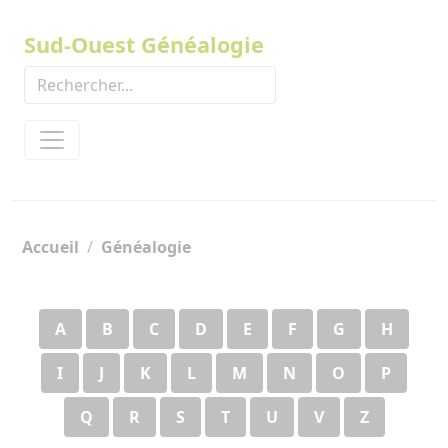
Panneau de gestion des cookies
Sud-Ouest Généalogie
Accueil
Généalogie
A
B
C
D
E
F
G
H
I
J
K
L
M
N
O
P
Q
R
S
T
U
V
Z