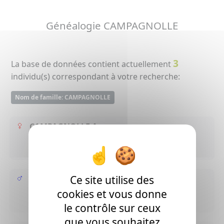
Généalogie CAMPAGNOLLE
3
La base de données contient actuellement
individu(s) correspondant à votre recherche:
Nom de famille: CAMPAGNOLLE
CAMPAGNOLLE Anne
( - 1858 Sarpourenx ? )
Ce site utilise des
CAMPAGNOLLE Jean Ignace
cookies et vous donne
( - >1851 Aussevielle ? )
le contrôle sur ceux
que vous souhaitez