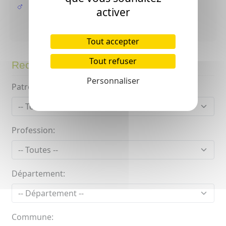
CAMPAGNOLLE Jean-Baptiste
activer
( - >1897 Abos ? )
Tout accepter
Tout refuser
Recherche avancée
Personnaliser
Patronyme:
Profession:
Département:
Commune: