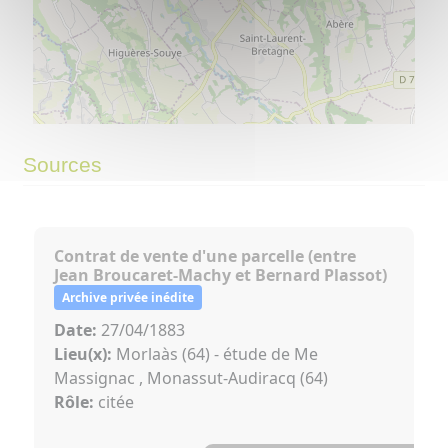
©
OpenStreetMap
contributors.
⇧
Sources
»
Contrat de vente d'une parcelle (entre
Jean Broucaret-Machy et Bernard Plassot)
Archive privée inédite
Date:
27/04/1883
Lieu(x):
Morlaàs (64) - étude de Me
Massignac , Monassut-Audiracq (64)
Rôle:
citée