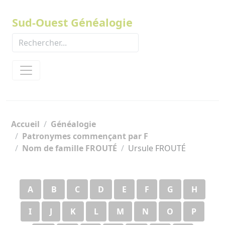
Panneau de gestion des cookies
Sud-Ouest Généalogie
Accueil
Généalogie
Patronymes commençant par F
Nom de famille FROUTÉ
Ursule FROUTÉ
A
B
C
D
E
F
G
H
I
J
K
L
M
N
O
P