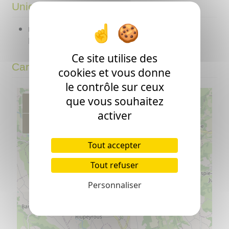
Unions
mariage avec
Jean BROUCARET
( - >1883
Monassut-Audiracq ? )
Ce site utilise des
Carte
cookies et vous donne
le contrôle sur ceux
que vous souhaitez
+
activer
−
Tout accepter
Tout refuser
Personnaliser