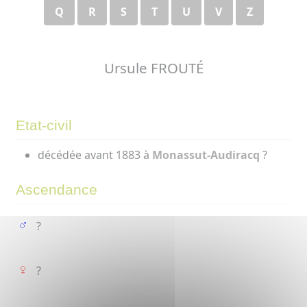
Q
R
S
T
U
V
Z
Ursule FROUTÉ
Etat-civil
décédée avant 1883 à
Monassut-Audiracq
?
Ascendance
?
?