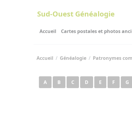
Panneau de gestion des cookies
Sud-Ouest Généalogie
Accueil
Cartes postales et photos anc
Accueil
Généalogie
Patronymes co
A
B
C
D
E
F
G