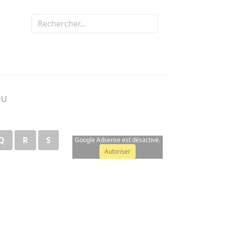
OU
Q
R
S
Google Adsense est désactivé.
Autoriser