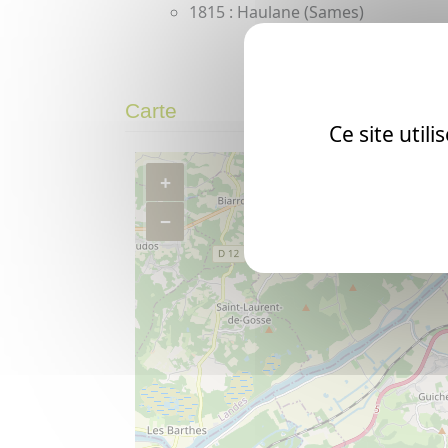
1815 : Haulane (Sames)
Carte
Ce site util
+
−