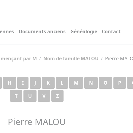
iennes
Documents anciens
Généalogie
Contact
mmençant par M
Nom de famille MALOU
Pierre MAL
H
I
J
K
L
M
N
O
P
T
U
V
Z
Pierre MALOU