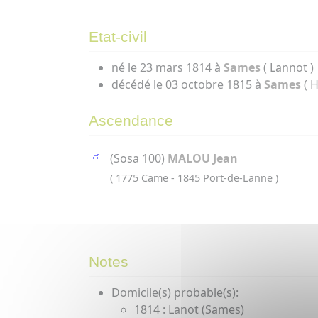
Etat-civil
né le 23 mars 1814 à
Sames
( Lannot )
décédé le 03 octobre 1815 à
Sames
( H
Ascendance
(Sosa 100)
MALOU Jean
( 1775 Came - 1845 Port-de-Lanne )
Notes
Domicile(s) probable(s):
1814 : Lanot (Sames)