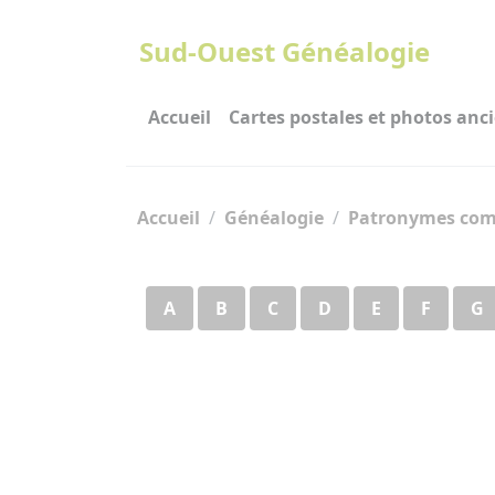
Panneau de gestion des cookies
Sud-Ouest Généalogie
Accueil
Cartes postales et photos anc
Accueil
Généalogie
Patronymes com
A
B
C
D
E
F
G