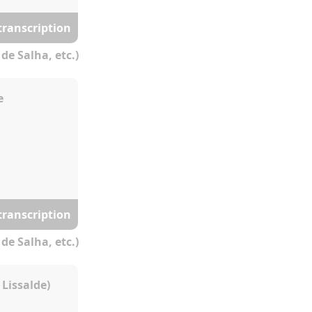
 transcription
de Salha, etc.)
e
 transcription
de Salha, etc.)
 Lissalde)