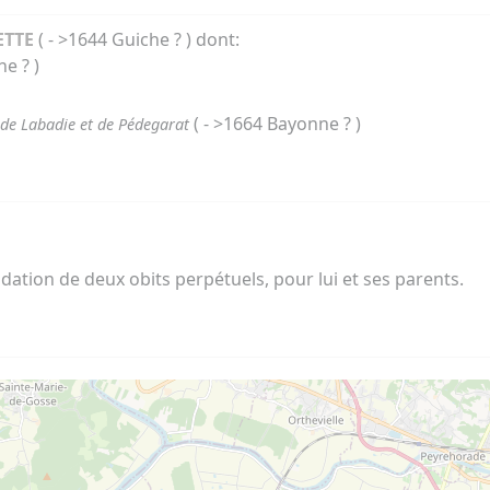
ETTE
( - >1644 Guiche ? ) dont:
e ? )
( - >1664 Bayonne ? )
r de Labadie et de Pédegarat
ation de deux obits perpétuels, pour lui et ses parents.