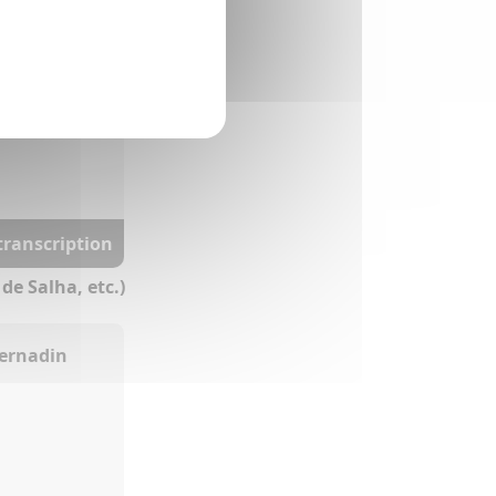
Caparroze)
 transcription
de Salha, etc.)
Bernadin