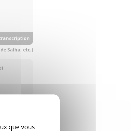
 transcription
de Salha, etc.)
e)
 transcription
ceux que vous
de Salha, etc.)