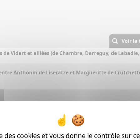
Voir la
s de Vidart et alliées (de Chambre, Darreguy, de Labadie, 
entre Anthonin de Liseratze et Margueritte de Crutchett
Voir la
ise des cookies et vous donne le contrôle sur 
s de Vidart et alliées (de Chambre, Darreguy, de Labadie, 