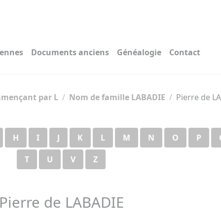
iennes
Documents anciens
Généalogie
Contact
mençant par L
Nom de famille LABADIE
Pierre de L
H
I
J
K
L
M
N
O
P
T
U
V
Z
Pierre de LABADIE