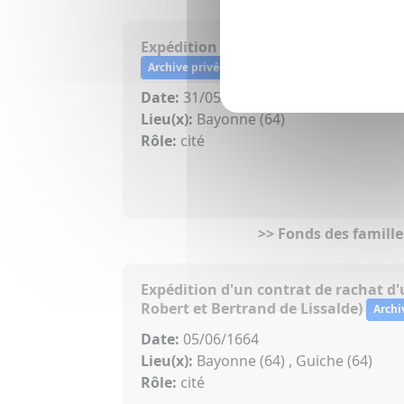
Expédition d'une obligation de 1639 
Archive privée inédite
Date:
31/05/1664
Lieu(x):
Bayonne (64)
Rôle:
cité
>> Fonds des famille
Expédition d'un contrat de rachat d
Robert et Bertrand de Lissalde)
Archi
Date:
05/06/1664
Lieu(x):
Bayonne (64) , Guiche (64)
Rôle:
cité