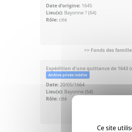
Date d'origine:
1645
Lieu(x):
Bayonne ? (64)
Rôle:
cité
>> Fonds des famille
Expédition d'une quittance de 1643 (
Archive privée inédite
Date:
20/05/1664
Lieu(x):
Bayonne (64)
Rôle:
cité
Ce site util
>> Fonds des famille