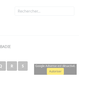
ABADIE
Q
R
S
Google Adsense est désactivé.
Autoriser