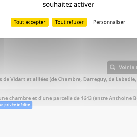
souhaitez activer
(entre Marguerite de Crutchette, Jean Salles et Jeannes 
Tout accepter
Tout refuser
Personnaliser
Voir la
s de Vidart et alliées (de Chambre, Darreguy, de Labadie, 
'une chambre et d'une parcelle de 1643 (entre Anthoine 
ve privée inédite