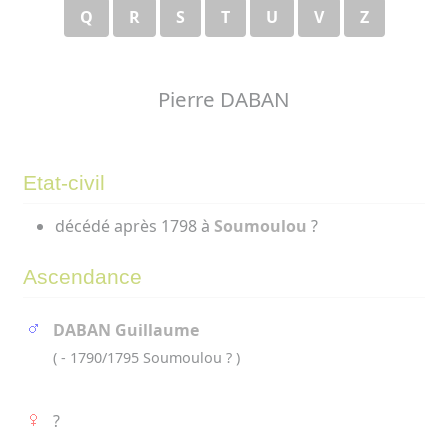
Q
R
S
T
U
V
Z
Pierre DABAN
Etat-civil
décédé après 1798 à
Soumoulou
?
Ascendance
DABAN Guillaume
( - 1790/1795 Soumoulou ? )
?