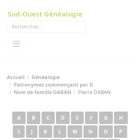
Panneau de gestion des cookies
Sud-Ouest Généalogie
Accueil
Généalogie
Patronymes commençant par D
Nom de famille DABAN
Pierre DABAN
A
B
C
D
E
F
G
H
I
J
K
L
M
N
O
P