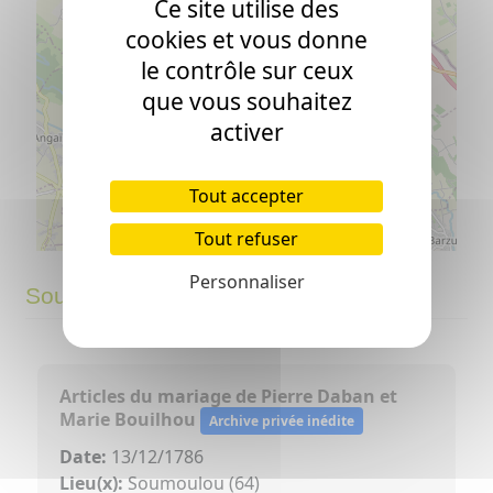
Ce site utilise des
cookies et vous donne
le contrôle sur ceux
que vous souhaitez
activer
Tout accepter
Tout refuser
©
OpenStreetMap
contributors.
⇧
Personnaliser
Sources
»
Articles du mariage de Pierre Daban et
Marie Bouilhou
Archive privée inédite
Date:
13/12/1786
Lieu(x):
Soumoulou (64)