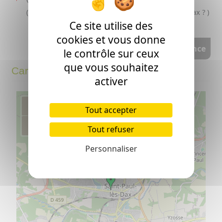
( 1836 Saint-Paul-lès-Dax - >1905 Saint-Paul-lès-Dax ? )
Ce site utilise des
cookies et vous donne
voir l'arbre d'ascendance
le contrôle sur ceux
que vous souhaitez
Carte
activer
+
Tout accepter
−
Tout refuser
Personnaliser