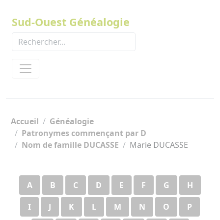
Panneau de gestion des cookies
Sud-Ouest Généalogie
Accueil
Généalogie
Patronymes commençant par D
Nom de famille DUCASSE
Marie DUCASSE
A
B
C
D
E
F
G
H
I
J
K
L
M
N
O
P