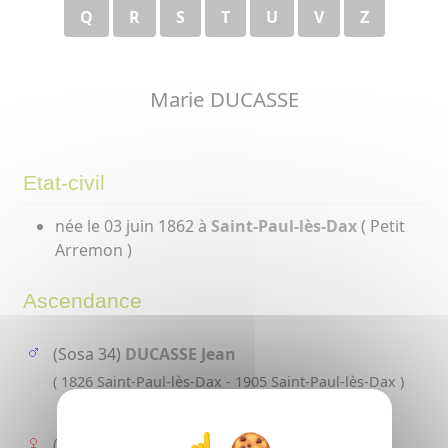
Q
R
S
T
U
V
Z
Marie DUCASSE
Etat-civil
née le 03 juin 1862 à
Saint-Paul-lès-Dax
( Petit
Arremon )
Ascendance
(Sosa 34)
DUCASSE Jean
( 1826 Saint-Paul-lès-Dax - 1905 Saint-Paul-lès-Dax )
(Sosa 35)
LOUBÈRE Jeanne