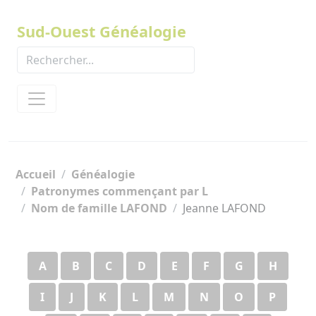
Panneau de gestion des cookies
Sud-Ouest Généalogie
Accueil
Généalogie
Patronymes commençant par L
Nom de famille LAFOND
Jeanne LAFOND
A
B
C
D
E
F
G
H
I
J
K
L
M
N
O
P