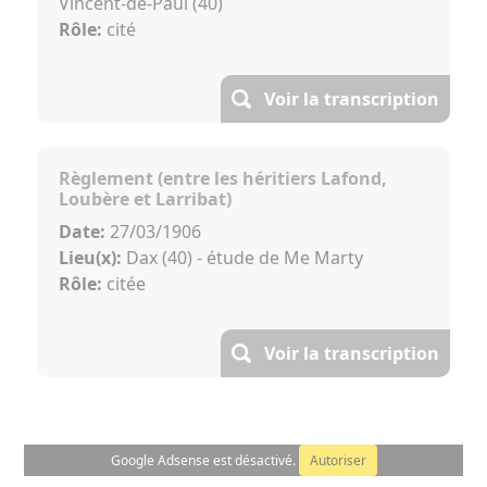
Vincent-de-Paul (40)
Rôle:
cité
Voir la transcription
Règlement (entre les héritiers Lafond,
Loubère et Larribat)
Date:
27/03/1906
Lieu(x):
Dax (40) - étude de Me Marty
Rôle:
citée
Voir la transcription
Google Adsense est désactivé.
Autoriser