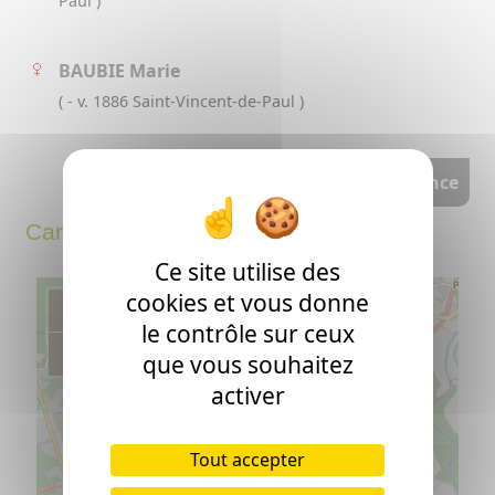
Paul )
BAUBIE Marie
( - v. 1886 Saint-Vincent-de-Paul )
voir l'arbre d'ascendance
Carte
Ce site utilise des
cookies et vous donne
+
le contrôle sur ceux
−
que vous souhaitez
activer
Tout accepter