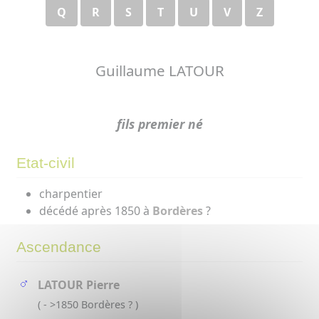
Q
R
S
T
U
V
Z
Guillaume LATOUR
fils premier né
Etat-civil
charpentier
décédé après 1850 à
Bordères
?
Ascendance
LATOUR Pierre
( - >1850 Bordères ? )