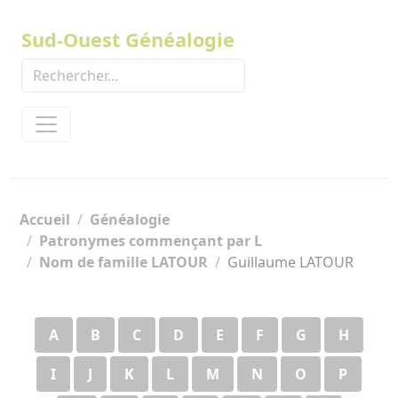
Panneau de gestion des cookies
Sud-Ouest Généalogie
Accueil
Généalogie
Patronymes commençant par L
Nom de famille LATOUR
Guillaume LATOUR
A
B
C
D
E
F
G
H
I
J
K
L
M
N
O
P