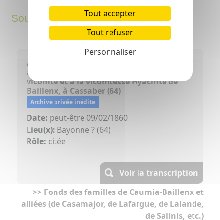
Tout accepter
Sources
Tout refuser
Personnaliser
Avis de décès de Josephe-Pauline Galart
adressé à la comtesse de Baillenx, au
vicomte et à la vicomtesse Hyacinte de
Baillenx, à Cassaber (64)
Archive privée inédite
Date:
peut-être 09/02/1860
Lieu(x):
Bayonne ? (64)
Rôle:
citée
Voir la transcription
>> Fonds des familles de Caumia-Baillenx et
alliées (de Casamajor, de Lafargue, de Lalande,
de Salinis, etc.)