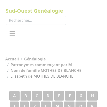
Panneau de gestion des cookies
Sud-Ouest Généalogie
Accueil
Généalogie
Patronymes commençant par M
Nom de famille MOTHES DE BLANCHE
Elisabeth de MOTHES DE BLANCHE
A
B
C
D
E
F
G
H
I
J
K
L
M
N
O
P