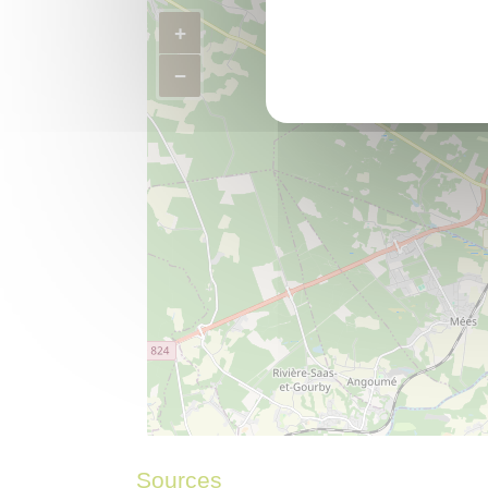
+
−
©
OpenStreetMap
contributors.
⇧
Sources