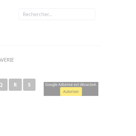
AVERIE
Q
R
S
Google Adsense est désactivé.
Autoriser