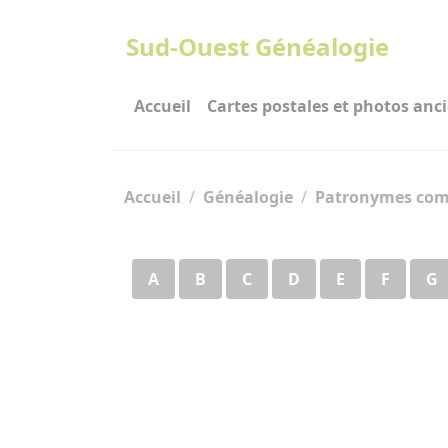
Panneau de gestion des cookies
Sud-Ouest Généalogie
Accueil
Cartes postales et photos anc
Accueil
Généalogie
Patronymes com
A
B
C
D
E
F
G