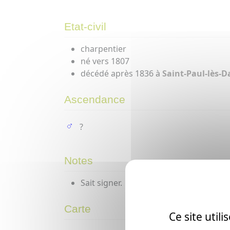
Etat-civil
charpentier
né vers 1807
décédé après 1836 à
Saint-Paul-lès-D
Ascendance
?
Notes
Sait signer.
Carte
Ce site util