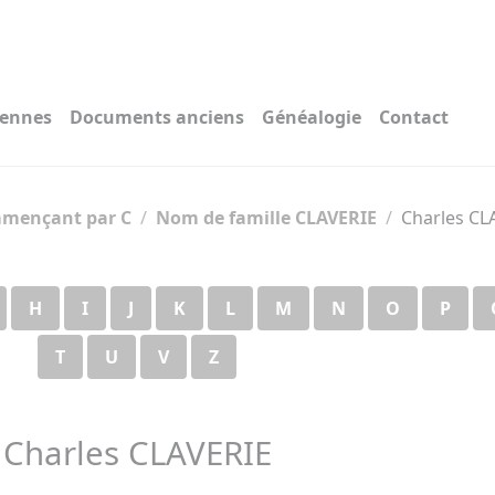
iennes
Documents anciens
Généalogie
Contact
mençant par C
Nom de famille CLAVERIE
Charles CL
H
I
J
K
L
M
N
O
P
T
U
V
Z
Charles CLAVERIE