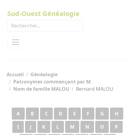
Panneau de gestion des cookies
Sud-Ouest Généalogie
Accueil
Généalogie
Patronymes commençant par M
Nom de famille MALOU
Bernard MALOU
A
B
C
D
E
F
G
H
I
J
K
L
M
N
O
P