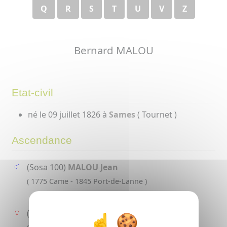
Q
R
S
T
U
V
Z
Bernard MALOU
Etat-civil
né le 09 juillet 1826 à
Sames
( Tournet )
Ascendance
(Sosa 100)
MALOU Jean
( 1775 Came - 1845 Port-de-Lanne )
(Sosa 101)
JEANNOTS Jeanne