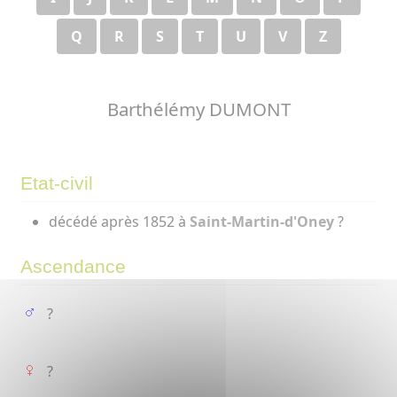
Q
R
S
T
U
V
Z
Barthélémy DUMONT
Etat-civil
décédé après 1852 à
Saint-Martin-d'Oney
?
Ascendance
?
?