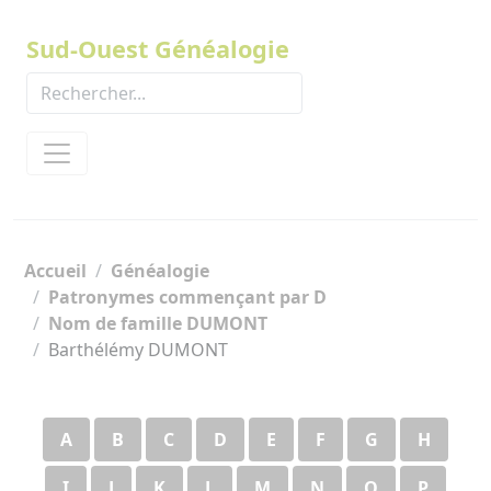
Panneau de gestion des cookies
Sud-Ouest Généalogie
Accueil
Généalogie
Patronymes commençant par D
Nom de famille DUMONT
Barthélémy DUMONT
A
B
C
D
E
F
G
H
I
J
K
L
M
N
O
P