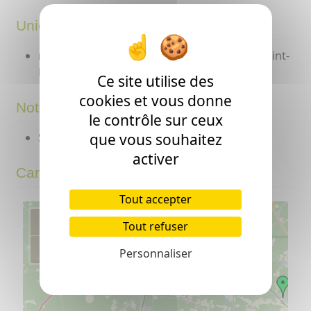
Unions
mariage avec
Jeanne DESPOUYS
( - >1852 Saint-
Martin-d'Oney ? )
Ce site utilise des
cookies et vous donne
Notes
le contrôle sur ceux
Sait signer.
que vous souhaitez
activer
Carte
Tout accepter
+
Tout refuser
−
Personnaliser