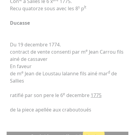
Con
à Salies le 6 x
1775.
s
lt
Recu quatorze sous avec les 8
p
Ducasse
Du 19 decembre 1774.
e
contract de vente consenti par m
Jean Carrou fils
ainé de cassaver
En faveur
e
d
de m
Jean de Loustau lalanne fils ainé mar
de
Sallies
e
ratifié par son pere le 6
decembre
1775
de la piece apellée aux craboutoués