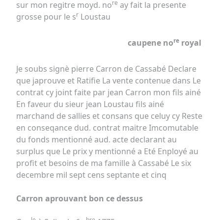
re
sur mon regitre moyd. no
ay fait la presente
r
grosse pour le s
Loustau
re
caupene no
royal
Je soubs signè pierre Carron de Cassabé Declare
que japrouve et Ratifie La vente contenue dans Le
contrat cy joint faite par jean Carron mon fils ainé
En faveur du sieur jean Loustau fils ainé
marchand de sallies et consans que celuy cy Reste
en conseqance dud. contrat maitre Imcomutable
du fonds mentionné aud. acte declarant au
surplus que Le prix y mentionné a Eté Enployé au
profit et besoins de ma famille à Cassabé Le six
decembre mil sept cens septante et cinq
Carron aprouvant bon ce dessus
le
bre