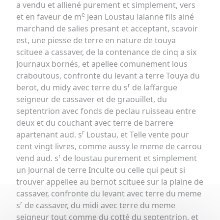
a vendu et alliené purement et simplement, vers
e
et en faveur de m
Jean Loustau lalanne fils ainé
marchand de salies presant et acceptant, scavoir
est, une piesse de terre en nature de touya
scituee a cassaver, de la contenance de cinq a six
Journaux bornés, et apellee comunement lous
craboutous, confronte du levant a terre Touya du
r
berot, du midy avec terre du s
de laffargue
seigneur de cassaver et de graouillet, du
septentrion avec fonds de peclau ruisseau entre
deux et du couchant avec terre de barrere
r
apartenant aud. s
Loustau, et Telle vente pour
cent vingt livres, comme aussy le meme de carrou
r
vend aud. s
de loustau purement et simplement
un Journal de terre Inculte ou celle qui peut si
trouver appellee au bernot scituee sur la plaine de
cassaver, confronte du levant avec terre du meme
r
s
de cassaver, du midi avec terre du meme
seigneur tout comme du cotté du septentrion, et