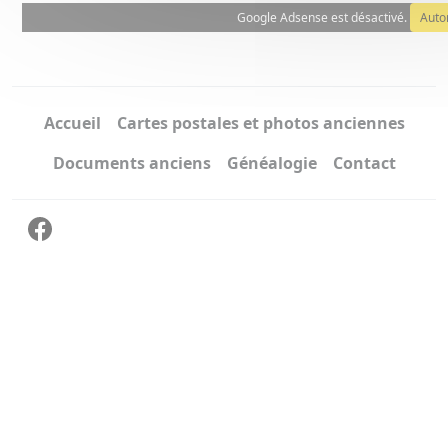
Google Adsense est désactivé.
Auto
Accueil
Cartes postales et photos anciennes
Documents anciens
Généalogie
Contact