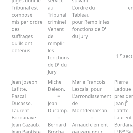
Juges dont le
service
suivant
Tribunal est
au
L'ordre du
en
composé,
Tribunal
Tableau
mis par ordre
criminel
pour Remplir les
r
des
Venant
fonctions de D
suffrages
de
du Jury
qu'ils ont
remplir
obtenus.
les
re
1
sect
fonctions
r
de D
du
Jury
Jean Joseph
Michel
Marie Francois
Pierre
Lafitte.
Deleon.
Lescala, pour
Ladoue
Pascal
=
L'arrondissement
presiden
h
Ducasse.
Jean
de
Jean J
Laurent
Ducamp.
Montdemarsan.
Lafitte.
Bordanave.
=
=
Laurent
Jean Cazaulx
Bernard
Arnaud clement
Bordana
n
te
Jean Baptiste
Brocha.
gaüzere pour
J
B
Sal