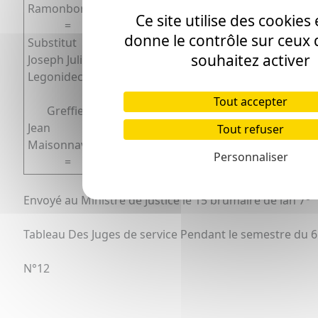
Ramonbordes,
Ce site utilise des cookies
=
donne le contrôle sur ceux
Substitut
souhaitez activer
Joseph Julien
Legonidec.
Tout accepter
Greffier
Jean
Tout refuser
Maisonnave.
Personnaliser
=
e
Envoyé au Ministre de Justice le 15 brumaire de lan 7
Tableau Des Juges de service Pendant le semestre du 6
N°12