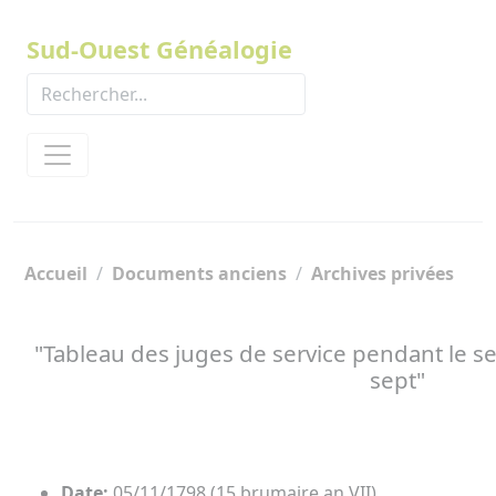
Panneau de gestion des cookies
Sud-Ouest Généalogie
Accueil
Documents anciens
Archives privées
"Tableau des juges de service pendant le 
sept"
Date:
05/11/1798 (15 brumaire an VII)