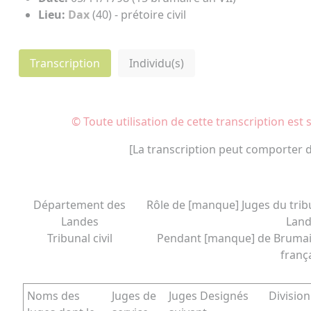
Lieu:
Dax
(40) - prétoire civil
Transcription
Individu(s)
© Toute utilisation de cette transcription est
[La transcription peut comporter d
Département des
Rôle de [manque] Juges du trib
Landes
Land
Tribunal civil
Pendant [manque] de Brumair
frança
Noms des
Juges de
Juges Designés
Divisio