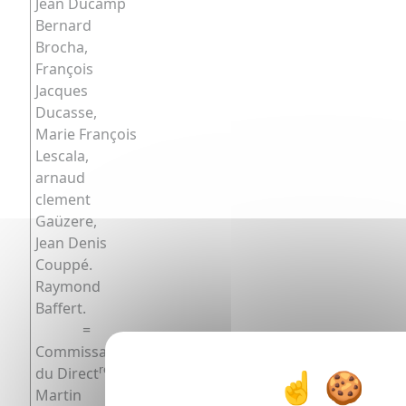
Jean Ducamp
Bernard
Brocha,
François
Jacques
Ducasse,
Marie François
Lescala,
arnaud
clement
Gaüzere,
Jean Denis
Couppé.
Raymond
Baffert.
=
Commissaire
re
f
du Direct
Ex
Martin