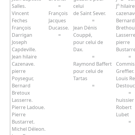
n
Salles.
=
celui
J
hilaire
Vincent
François
de Saint Sever.
cazenav
Feches
Jacques
=
Bernard
François
Ducasse.
Jean Dénis
Brethou
Darrigan
=
Couppé,
Lasserre
Joseph
pour celui de
pierre
Capdeville.
Dax.
Bustarr
Jean hilaire
=
=
Cazenave.
Raymond Baffert
Commis
pierre
pour celui de
Greffier.
Poysegur,
Tartas
Louis R
Bernard
=
Destouc
Bretoux
=
Lasserre.
huissier
Pierre Ladoue.
Robert
Pierre
Lubet
Bustarret.
=
Michel Déleon.