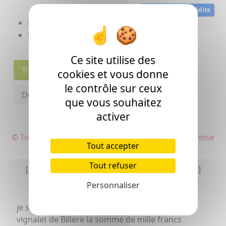
Archive privée inédite
Date:
04/02/1888
Lieu:
Lons
(64)
Ce site utilise des
Transcription
Individu(s)
cookies et vous donne
le contrôle sur ceux
Document(s) associé(s)
que vous souhaitez
activer
© Toute utilisation de cette transcription est soumise
Tout accepter
à autorisation
Tout refuser
[La transcription peut comporter des erreurs]
Personnaliser
je soussigné déclare avoir réçu du sieur Alexis
vignalet de Billere la somme de mille francs