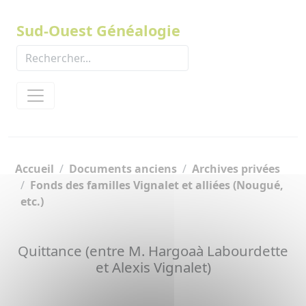
Panneau de gestion des cookies
Sud-Ouest Généalogie
Accueil
Documents anciens
Archives privées
Fonds des familles Vignalet et alliées (Nougué,
etc.)
Quittance (entre M. Hargoaà Labourdette
et Alexis Vignalet)