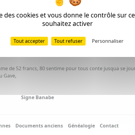
ise des cookies et vous donne le contrôle sur 
souhaitez activer
on de cette transcription est soumise à autorisation
Tout accepter
Tout refuser
Personnaliser
anscription peut comporter des erreurs]
somme de 52 francs, 80 sentime pour tous conte jusqua se jou
au Gave,
Signe Banabe
ennes
Documents anciens
Généalogie
Contact