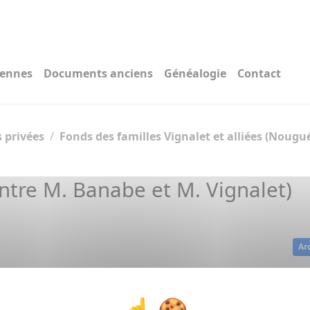
iennes
Documents anciens
Généalogie
Contact
 privées
Fonds des familles Vignalet et alliées (Nougué
ntre M. Banabe et M. Vignalet)
Ar