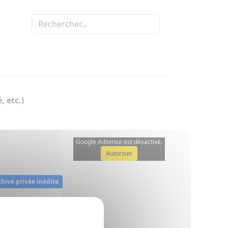
, etc.)
Google Adsense est désactivé.
Autoriser
chive privée inédite