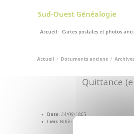
Panneau de gestion des cookies
Sud-Ouest Généalogie
Accueil
Cartes postales et photos anc
Accueil
Documents anciens
Archives
Quittance (e
Date:
24/09/1865
Lieu:
Billère
(64)