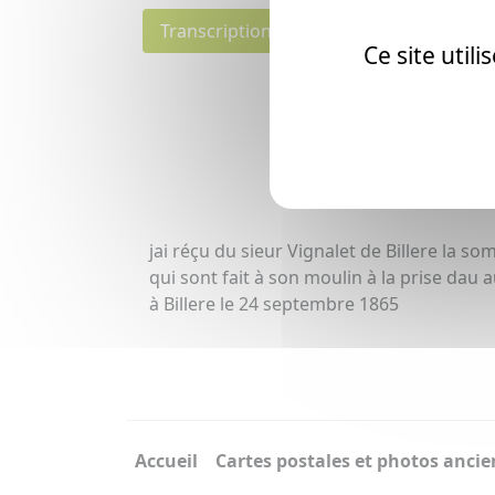
Transcription
Ce site util
© Toute utilisati
[La tr
jai réçu du sieur Vignalet de Billere la 
qui sont fait à son moulin à la prise dau 
à Billere le 24 septembre 1865
Accueil
Cartes postales et photos anci