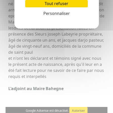
Tout refuser
né le même jour à une heures du matin fille de dit
arnaud Louberes declarant et de Jeanne Mora son
Personnaliser
epouze et auquel il a déclaré donner le prénom de
Marie
lesdites déclaration et présentation faites en
présence des Sieurs joseph Labeyrie propriétaire,
âgé de cinquante un ans, et jacques darjo pasteur,
âgé de vingt-neuf ans, domiciliés de la commune
de saint paul
et n'ont les déclarant et témoins signé avec nous
le présent acte de naissance, après qu'il leur en a
été fait lecture pour ne savoir de ce faire par nous
requis et interpellés
L'adjoint au Maire Bahegne
Google Adsense est désactivé.
Autoriser