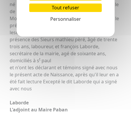
né le trois de ce mois à quatre heures du soir fille
Tout refuser
de lui arnaud Loubère, declarant et de Jeanne
Mora, son Epouze et auquel il a déclaré donner le
Personnaliser
prénom de Marguerite.
lesdites déclaration et présentation faites en
présence des Sieurs mathieu pèré, âgé de trente
trois ans, laboureur, et françois Laborde,
secrétaire de la mairie, agé de soixante ans,
t
domiciliés à s
paul
et n'ont les déclarant et témoins signé avec nous
le présent acte de Naissance, après qu'il leur en a
été fait lecture Excepté le dit Laborde qui a signé
avec nous
Laborde
L'adjoint au Maire Paban