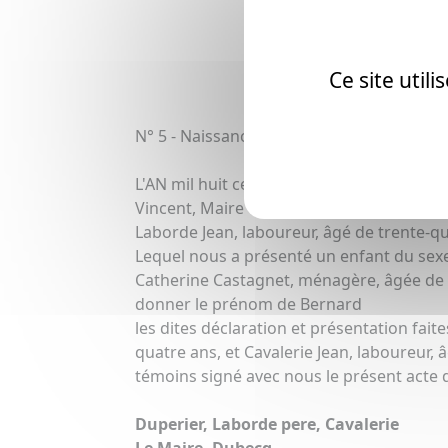
[La tr
Ce site util
N° 5 - Naissance de Laborde Bernard à L
L'AN mil huit cent soixante-neuf, et le 
Vincent, Maire Officier de l'état civil d
Laborde Jean, laboureur, âgé de trente-qu
Lequel nous a présenté un enfant du sexe 
Catherine Castagnet, ménagère, âgée de t
donner le prénom de Bernard
les dites déclaration et présentation fai
quatre ans, et Cavalerie Jean, laboureur, 
témoins signé avec nous le présent acte de
Duperier, Laborde pere, Cavalerie