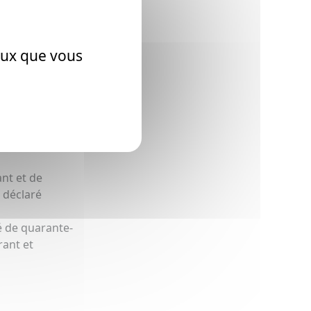
ceux que vous
us Dubecq
r
 comparu le S
ant et de
 déclaré
gé de quarante-
rant et