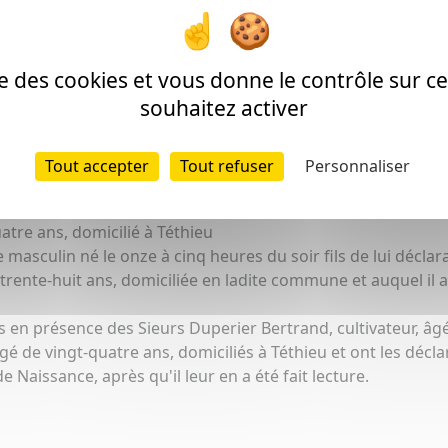
anscription peut comporter des erreurs]
ise des cookies et vous donne le contrôle sur 
souhaitez activer
eborde
Tout accepter
Tout refuser
Personnaliser
douze du mois de Mars à sept heures du matin par devant no
t
e la commune de Téthieu canton de Dax départ
des Landes, est
atre ans, domicilié à Téthieu
masculin né le onze à cinq heures du soir fils de lui déclar
rente-huit ans, domiciliée en ladite commune et auquel il a
tes en présence des Sieurs Duperier Bertrand, cultivateur, â
âgé de vingt-quatre ans, domiciliés à Téthieu et ont les décla
 Naissance, après qu'il leur en a été fait lecture.