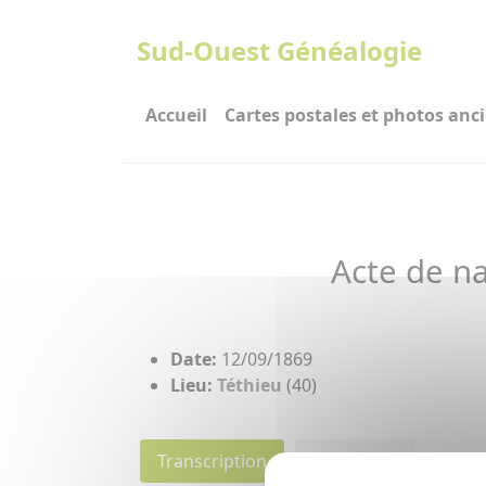
Panneau de gestion des cookies
Sud-Ouest Généalogie
Accueil
Cartes postales et photos anc
Acte de n
Date:
12/09/1869
Lieu:
Téthieu
(40)
Transcription
Individu(s)