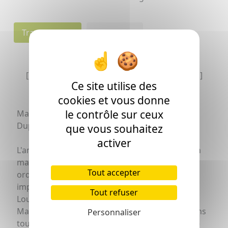
Transcription
Individu(s)
[La transcription peut comporter des erreurs]
Ce site utilise des
cookies et vous donne
le contrôle sur ceux
Mariage de guilhaume Loubere et Margueritte
Dupin
que vous souhaitez
activer
L'an mil sept cent quatre vingt six et le trente un
may les ceremonies prescrites par l'Eglize et les
Tout accepter
ces
ord
Royaux préalablement observées j'ai
imparti la Benediction nuptiale a Guilhaume
Tout refuser
Loubere agé d'environ vingt un ans et a
Margueritte Dupin agée d'environ vingt deux ans
Personnaliser
tous deux natifs et hnts de cette parroisse et ce