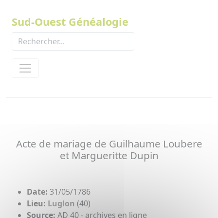
Panneau de gestion des cookies
Sud-Ouest Généalogie
Acte de mariage de Guilhaume Loubere
et Margueritte Dupin
Date:
31/05/1786
Lieu:
Luglon
(40)
Source:
AD 40 - archives en ligne