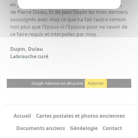
en presence de Pierre Loubere, de Pierre Dupin,
de Pierre Dulau, Et de jean Dupin les trois derniers
soussignés avec moy ce que na fait l'autre temoin
non plus que l'Epoux ni l'Epouse pour ne savoir de
ce faire requis et interpelles par moy.
Dupin, Dulau
Labrouche curé
Google Adsense est désactivé.
Autoriser
Accueil
Cartes postales et photos anciennes
Documents anciens
Généalogie
Contact