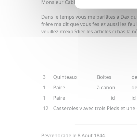
Monsieur Cabin Gérand à Brocas.
Dans le temps vous me parlâtes à Dax que 
frère ma dit que vous fesiez aussi les feuil
veuillez m'expédier les articles ci bas la
3
Quinteaux
Boites
de
1
Paire
à canon
de
1
Paire
id
id
12
Casseroles v avec trois Pieds et un
Peyrehorade le 8 Aout 1844.