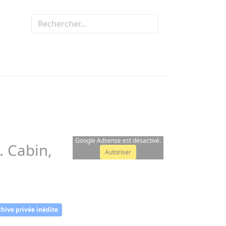
Google Adsense est désactivé.
. Cabin,
Autoriser
chive privée inédite