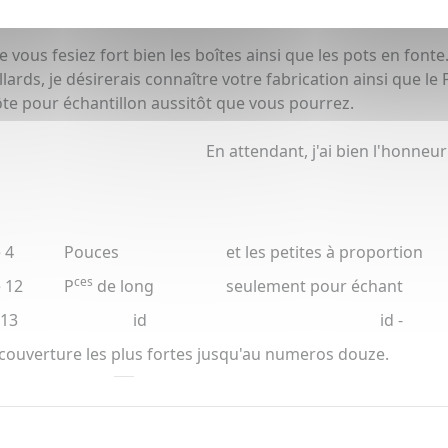
vous fesiez fort bien les boîtes ainsi que les pots en fonte
lards, je désirerais connaître votre fabrication ainsi que le P
 nôte pour échantillon aussitôt que vous pourrez.
En attendant, j'ai bien l'honneu
 4
Pouces
et les petites à proportion
ces
 12
P
de long
seulement pour échant
 13
id
id -
e couverture les plus fortes jusqu'au numeros douze.