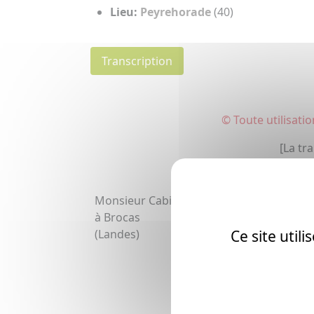
Lieu:
Peyrehorade
(40)
Transcription
© Toute utilisati
[La tr
Monsieur Cabin Gérand
à Brocas
(Landes)
Ce site util