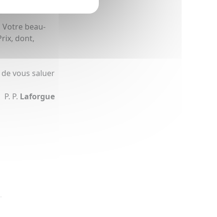
. Votre beau-
rix, dont,
r de vous saluer
P. P.
Laforgue