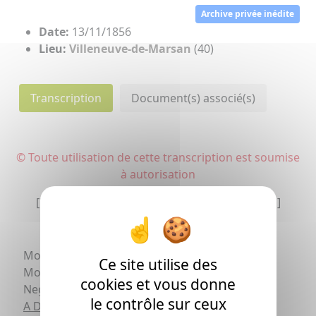
Archive privée inédite
Date:
13/11/1856
Lieu:
Villeneuve-de-Marsan
(40)
Transcription
Document(s) associé(s)
© Toute utilisation de cette transcription est soumise
à autorisation
[La transcription peut comporter des erreurs]
Monsieur
Ce site utilise des
Monsieur P Gardilane
cookies et vous donne
t
Neg
le contrôle sur ceux
A Dax