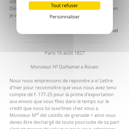
vôtre reclamation
Tout refuser
Désirant, Monsieur, vous voir utiliser mes services
je vous présente mes sincères salutations
Personnaliser
Henry DuHamel
Paris 16 août 1827
y
Monsieur H
DuHamel a Rouen
Nous nous empressons de repondre a v/ Lettre
d'hier pour reconnoître que vous nous avez tenu
compte de f. 177-25 pour la prime d'exportation
aux envois que vous fîtes dans le temps sur le
credit que nous lui ouvrîmes chez vous a
el
Monsieur M
del castillo de grenade = ainsi vous
devez être dechargé de toute poursuite de sa part
c'est en preuve de cela que nous vous adressons