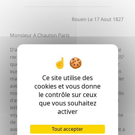
Rouen Le 17 Aout 1827
Monsieur A Chauton Paris
D'après le contenu de votre lettre du 10 Juillet j'ai
rs
n
te
nie
f
c
reclamé a Mess
J
B
Carrere & C
Les f 177
25
que j'ai du leur compter de même que je les leur
eusse reclamés dans le cas ou le solde eut été en
Ce site utilise des
ma faveur puisque ce sont eux qui devoient régler
cookies et vous donne
avec moi les opérations que vous feriez ici par
r
mon entremise & n'ayant point reçu de M
Castillo
le contrôle sur ceux
d'avis ultérieur. Inclus je vous remets copie de la
que vous souhaitez
lettre de ces Messieurs qui ainsy que vous le
activer
voyez reconnoissent bien avoir reçu cette somme
de moi veuillez en conséquence vous entendre
Tout accepter
avec eux & je ne doute pas qu'ils ne fassent droit a