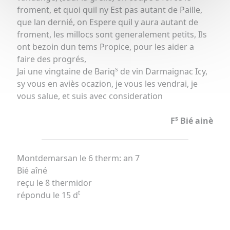
froment, et quoi quil ny Est pas autant de Paille,
que lan dernié, on Espere quil y aura autant de
froment, les millocs sont generalement petits, Ils
ont bezoin dun tems Propice, pour les aider a
faire des progrés,
s
Jai une vingtaine de Bariq
de vin Darmaignac Icy,
sy vous en aviès ocazion, je vous les vendrai, je
vous salue, et suis avec consideration
s
F
Bié ainè
Montdemarsan le 6 therm: an 7
Bié aîné
reçu le 8 thermidor
t
répondu le 15 d