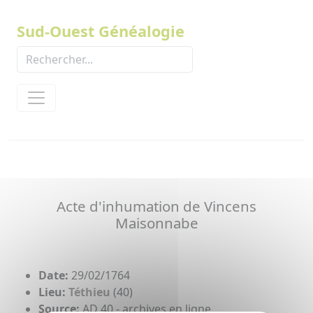
Panneau de gestion des cookies
Sud-Ouest Généalogie
Acte d'inhumation de Vincens
Maisonnabe
Date:
29/02/1764
Lieu:
Téthieu
(40)
Source:
AD 40 - archives en ligne