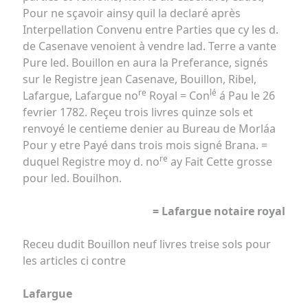
Pour ne sçavoir ainsy quil la declaré après
Interpellation Convenu entre Parties que cy les d.
de Casenave venoient à vendre lad. Terre a vante
Pure led. Bouillon en aura la Preferance, signés
sur le Registre jean Casenave, Bouillon, Ribel,
re
lé
Lafargue, Lafargue no
Royal = Con
á Pau le 26
fevrier 1782. Reçeu trois livres quinze sols et
renvoyé le centieme denier au Bureau de Morláa
Pour y etre Payé dans trois mois signé Brana. =
re
duquel Registre moy d. no
ay Fait Cette grosse
pour led. Bouilhon.
= Lafargue notaire royal
Receu dudit Bouillon neuf livres treise sols pour
les articles ci contre
Lafargue