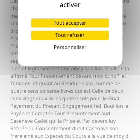
Casenave Cadet Pour sen faire Payer dud. Laurens
activer
chaut en Capital et Interet jusqu'a ce jour de
meme que ceux qui Courront à lavenir. Tout et de
Tout accepter
la meme maniere que luy meme Bouillon etoit en
droit de s'en faire Payer avant La Passation du
Tout refuser
Presant acte, le Constituant à cet effet Pour son
Procureur Général et special, avec Pouvoir
Personnaliser
daffirmer que lad. somme de deux cens trente
sept livres seise sols Capitalle et Interets, luy est
bien et legitimement due ainsy que led. Bouillon la
re
affirmé Tout Presentement devant moy d. no
et
Temoins, et quant au Residu de lad. somme de
quatre cens soixante livres qui est Celle de deux
cens vingt deux livres quatre sols pour le Final
Payement du Presant Engagement led. Bouillon la
Payée et Comptée Tout Presentement aud.
Casenave Cadet qui la Prise et Par devers luy
Retirée du Consentement dudit Casenave son
frere ainé aux Especes du Cours à la vue de moy d.