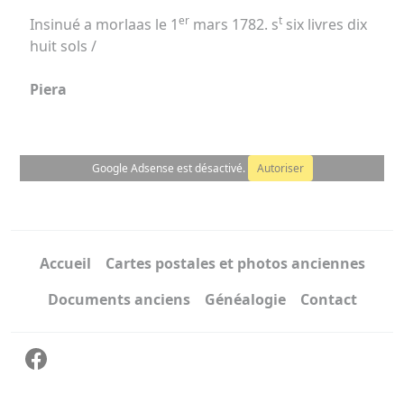
er
t
Insinué a morlaas le 1
mars 1782. s
six livres dix
huit sols /
Piera
Google Adsense est désactivé.
Autoriser
Accueil
Cartes postales et photos anciennes
Documents anciens
Généalogie
Contact