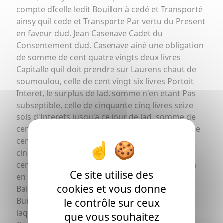
compte dIcelle ledit Bouillon à cedé et Transporté
ainsy quil cede et Transporte Par vertu du Present
en faveur dud. Jean Casenave Cadet du
Consentement dud. Casenave ainé une obligation
de somme de cent quatre vingts deux livres
Capitalle quil doit prendre sur Laurens chaut de
soumoulou, celle de cent vingt six livres Portoit
Interet, le surplus de lad. somme n'en etant Pas
subseptible, celle de cinquante cinq livres seize
sols d'Interets jusqu'a ce jour de lad. somme de
cent vingt six livres. Revenant Tant led. Capital de
cent quatre vingt deux livres que celle de
cinquante cinq livres seise sols, á celle de deux
cents trente sept livres seise sols lad. obligation
Ce site utilise des
e
en datte du 26. avril 1773. Retenue de m
de
cookies et vous donne
re
lée
Bailacq no
Royal d'aressy duement Con
au
er
Bureau de Pau le 1
may suivant La grosse de
le contrôle sur ceux
on
laquelle oblig
led. Bouillon á Remis audit
que vous souhaitez