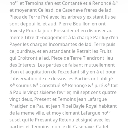
re
a
no
et Temoins s'en est Contanté et á Renoncé &
et moyenant Ce lesd. de Casenave freres de lad.
Piece de Terre Pré avec les arbres y existant Ils se
sont depouillé, et aud. Pierre Bouillon en ont
Investy Pour la jouir Posseder et en disposer au
meme Titre d'Engagement à la charge Par luy d'en
Payer les charges Incombantes de lad. Terre puis
ce jourdhuy, et en attandant le Retrait les Fruits
qui Croitront a lad. Piece de Terre Tiendront lieu
des Interets, Les parties ce faisant mutuellement
d'on et acquitation de l'excedant sil y en á et pour
l'observation de ce dessus les Parties ont obligé
a
a
a
a
a
&
soumis &
Constitué &
Renonçé &
juré &
fait
á Pau le vingt sixieme fevrier, mil sept cens quatre
vingt deux, Present et Temoins jean Lafargue
Pratiçien de Pau et jean Ribel Bayle Royal habitant
re
de la meme ville, et moy clemant Lafargue no
susd. qui le Presant ay Retenu et signé avec les
parties et Temoins, non le dit Casenave, Cadet,