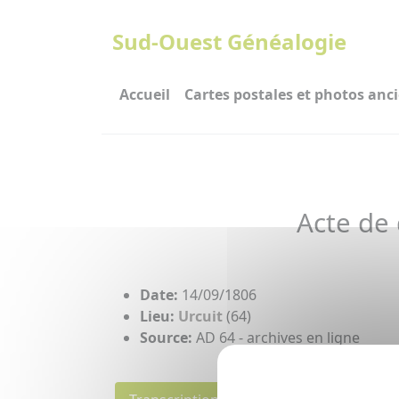
Panneau de gestion des cookies
Sud-Ouest Généalogie
Accueil
Cartes postales et photos anc
Acte de
Date:
14/09/1806
Lieu:
Urcuit
(64)
Source:
AD 64 - archives en ligne