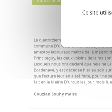
Transcription
Individu(s)
Ce site util
[La tr
Le quatorzieme jour du mois de septembre
commune D'urcuit, canton de Bayonne, D
amestoy laboureur, maître de la maison d
Princiteguy, les deux voisins de la mais
Lesquels nous ont déclaré que helaine La
Bordenave, y est décédée hier au soir sur 
que l'ecture leur en a été faite, pour ne s
fait en la Mairie D'urcuit les jour, mois &
Gouzian Souhy maire