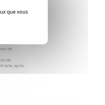
ceux que vous
ire de la
 Pierre
ison de
son de
nt acte, après