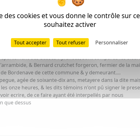
ise des cookies et vous donne le contrôle sur 
souhaitez activer
anscription peut comporter des erreurs]
Tout accepter
Tout refuser
Personnaliser
, L'an Mil huit cens six, par devant nous Gouzian Souhy, Ma
épartement des Basses-Pyrenées, sont comparus les sieurs
'arrambide, & Bernard crutchet forgeron, fermier de la ma
on de Bordenave de cette commune & y demeurant....
pegue, agée de soixante-dix ans, metayere dans la dite mai
les onze heures, & les dits témoins n'ont pû signer le prese
avoir ecrire, de ce faire ayant été interpellés par nous
 an que dessus