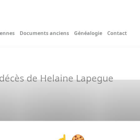
iennes
Documents anciens
Généalogie
Contact
 décès de Helaine Lapegue