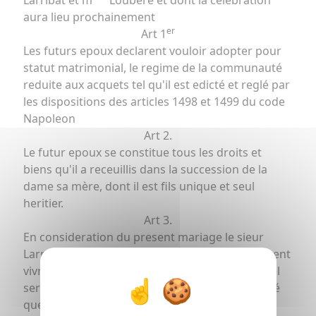
Larribat et m
Loubere et dont la celebration
aura lieu prochainement
er
Art 1
Les futurs epoux declarent vouloir adopter pour
statut matrimonial, le regime de la communauté
reduite aux acquets tel qu'il est edicté et reglé par
les dispositions des articles 1498 et 1499 du code
Napoleon
Art 2.
Le futur epoux se constitue tous les droits et
biens qu'il a receuillis dans la succession de la
dame sa mère, dont il est fils unique et seul
heritier.
Art 3.
En consideration du present mariage le sieur
Larribat père, avec lequel les futurs epoux doivent
vivre et ne former qu'un menage, et dans lequel
seront aussi nourris et entretenus tant en santé
que maladie les enfants qui pourront naitre du