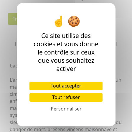
Transcription
Individu(s)
Ce site utilise des
cookies et vous donne
[La transcription peut comporter des erreurs]
le contrôle sur ceux
que vous souhaitez
bapteme et mort au grand picaulon
activer
L'an mille sept cens quatre vingt dix et le trente un
Tout accepter
may par nous soussigné á eté inhumé dans le
t
cimetiere de l'eglise s
laurens de thetieu, un
Tout refuser
enfant fils legitime de jean delos et de marie
maisonnave ses pere et mere d'etat de labeur,
Personnaliser
ayant eté ondoyé le trente du present mois par
e
sieur alexandre caupene m
chirurgien a cause du
danger de mort. presens vincens maisonnave et