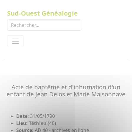
Panneau de gestion des cookies
Sud-Ouest Généalogie
Acte de baptême et d'inhumation d'un
enfant de Jean Delos et Marie Maisonnave
Date:
31/05/1790
Lieu:
Téthieu
(40)
Source:
AD 40 - archives en ligne