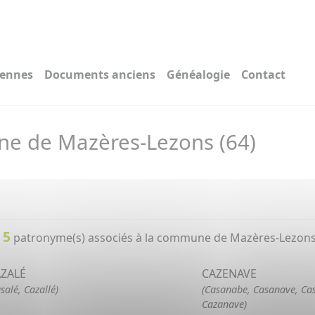
iennes
Documents anciens
Généalogie
Contact
 de Mazères-Lezons (64)
5
t
patronyme(s) associés à la commune de Mazères-Lezons 
ZALÉ
CAZENAVE
salé, Cazallé)
(Casanabe, Casanave, Ca
Cazanave)