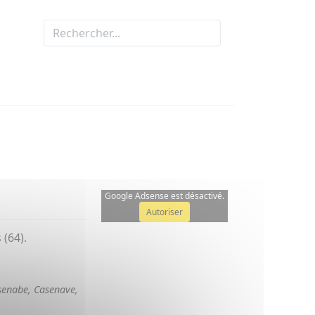
Google Adsense est désactivé.
Autoriser
(64).
senabe, Casenave,