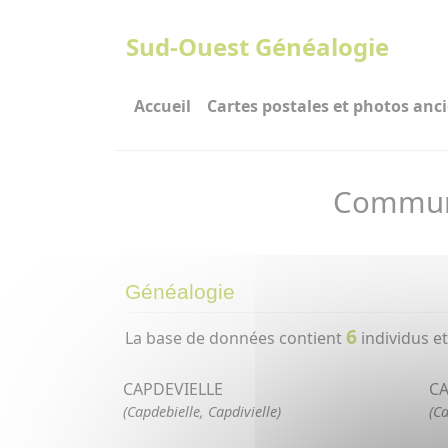
Panneau de gestion des cookies
Sud-Ouest Généalogie
Accueil
Cartes postales et photos anc
Commune
Généalogie
6
La base de données contient
individus e
CAPDEVIELLE
CA
(Capdebielle, Capdivielle)
(Ca