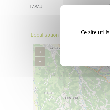
LABAU
P
Ce site util
Localisation de Mazères-Lezons 
+
−