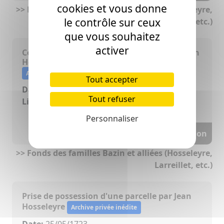
cookies et vous donne
>> Fonds des familles Bazin et alliées (Hosseleyre,
le contrôle sur ceux
Larreillet, etc.)
que vous souhaitez
activer
Contrat de cession d'une parcelle (entre Jean
Hosseleyre et Jean Duvigneau)
Archive privée inédite
Tout accepter
Date:
05/09/1717
Tout refuser
Lieu(x):
Herm (40)
Personnaliser
Voir la transcription
>> Fonds des familles Bazin et alliées (Hosseleyre,
Larreillet, etc.)
Prise de possession d'une parcelle par Jean
Hosseleyre
Archive privée inédite
Date:
25/05/1723