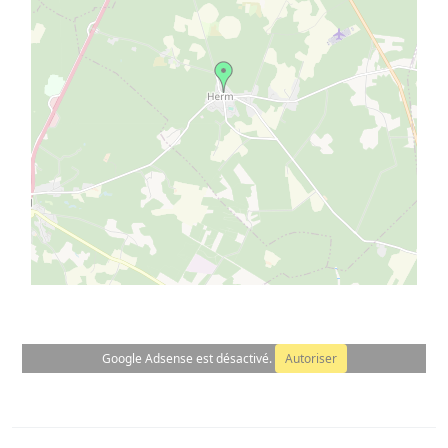
©
OpenStreetMap
contributors.
⇧
»
Google Adsense est désactivé.
Autoriser