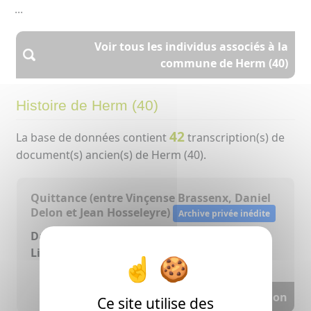
...
Voir tous les individus associés à la
commune de Herm (40)
Histoire de Herm (40)
42
La base de données contient
transcription(s) de
document(s) ancien(s) de Herm (40).
Quittance (entre Vinçense Brassenx, Daniel
Delon et Jean Hosseleyre)
Archive privée inédite
Date:
27/03/1707
Lieu(x):
Herm (40) - maison presbytérale
Voir la transcription
Ce site utilise des